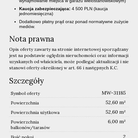
wynajmowanie miejsca w garażu wielostanowiskowym)
Kaucja zabezpieczająca:
4 500 PLN (kaucja
jednomiesięczna)
Dodatkowo płatny prąd oraz ponad normatywne zużycie
mediów.
Nota prawna
Opis oferty zawarty na stronie internetowej sporządzany
jest na podstawie oględzin nieruchomości oraz informacji
uzyskanych od właściciela, może podlegać aktualizacji i nie
stanowi oferty określonej w art. 66 i następnych K.C.
Szczegóły
MW-31185
Symbol oferty
52,60 m²
Powierzchnia
52,60 m²
Powierzchnia użytkowa
6,00 m²
Powierzchnia
balkonów/tarasów
2
Ilość pokoi