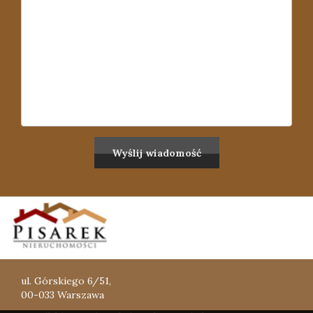
ul. Górskiego 6/51,
00-033 Warszawa