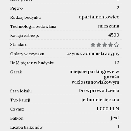
2
Piętro
apartamentowiec
Rodzaj budynku
mieszana
Technologia budowlana
4500
Kaucja zabezp.
Standard
czynsz administracyjny
Opłaty w czynszu
12
Ilość pięter w budynku
miejsce parkingowe w
Garaż
garażu
wielostanowiskowym
Do wprowadzenia
Stan lokalu
jednomiesięczna
Typ kaucji
1 000 PLN
Czynsz
jest
Balkon
1
Liczba balkonów