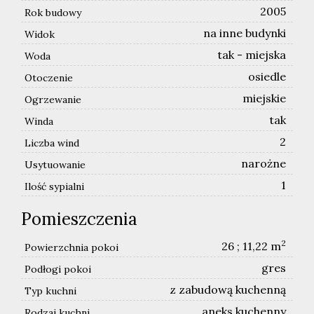
2005
Rok budowy
na inne budynki
Widok
tak - miejska
Woda
osiedle
Otoczenie
miejskie
Ogrzewanie
tak
Winda
2
Liczba wind
narożne
Usytuowanie
1
Ilość sypialni
Pomieszczenia
2
26 ; 11,22 m
Powierzchnia pokoi
gres
Podłogi pokoi
z zabudową kuchenną
Typ kuchni
aneks kuchenny
Rodzaj kuchni