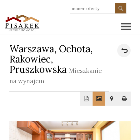
Warszawa,
Ochota,
Strona
Rakowiec,
główn
Pruszkowska
O
Mieszkanie
na wynajem
nas
Oferty
Wykoń
Kredy