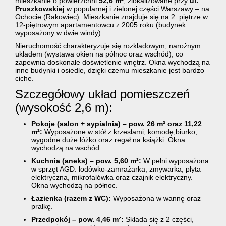
mieszkanie o powierzchni
52,6 m²
, zlokalizowane przy
ul.
Pruszkowskiej
w popularnej i zielonej części Warszawy – na
Ochocie (Rakowiec). Mieszkanie znajduje się na 2. piętrze w
12-piętrowym apartamentowcu z 2005 roku (budynek
wyposażony w dwie windy).
Nieruchomość charakteryzuje się rozkładowym, narożnym
układem (wystawa okien na północ oraz wschód), co
zapewnia doskonałe doświetlenie wnętrz. Okna wychodzą na
inne budynki i osiedle, dzięki czemu mieszkanie jest bardzo
ciche.
Szczegółowy układ pomieszczeń
(wysokość 2,6 m):
Pokoje (salon + sypialnia) – pow. 26 m² oraz 11,22
m²:
Wyposażone w stół z krzesłami, komodę,biurko,
wygodne duże łóżko oraz regał na książki. Okna
wychodzą na wschód.
Kuchnia (aneks) – pow. 5,60 m²:
W pełni wyposażona
w sprzęt AGD: lodówko-zamrażarka, zmywarka, płyta
elektryczna, mikrofalówka oraz czajnik elektryczny.
Okna wychodzą na północ.
Łazienka (razem z WC):
Wyposażona w wannę oraz
pralkę.
Przedpokój – pow. 4,46 m²:
Składa się z 2 części,