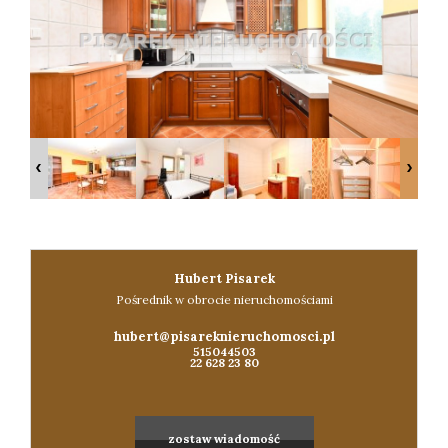
Konta
Hubert Pisarek
Pośrednik w obrocie nieruchomościami
hubert@pisareknieruchomosci.pl
515044503
22 628 23 80
zostaw wiadomość