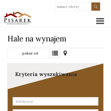
Hale na wynajem
Strona
główn
pokaż od
O
najnowszych
nas
Oferty
Kryteria wyszukiwania
Wykoń
Kredy