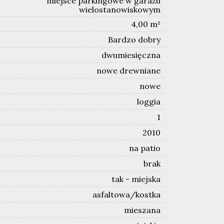
miejsce parkingowe w garażu
wielostanowiskowym
4,00 m²
Bardzo dobry
dwumiesięczna
nowe drewniane
nowe
loggia
1
2010
na patio
brak
tak - miejska
asfaltowa/kostka
mieszana