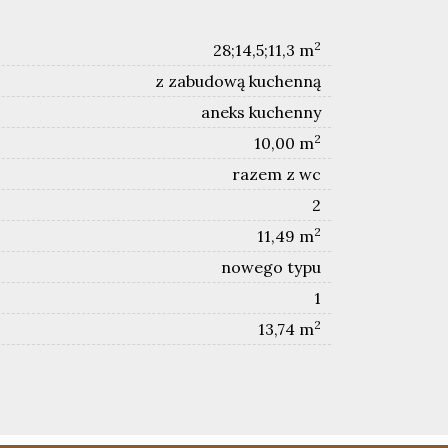
2
28;14,5;11,3 m
z zabudową kuchenną
aneks kuchenny
2
10,00 m
razem z wc
2
2
11,49 m
nowego typu
1
2
13,74 m