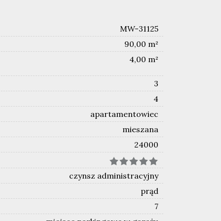
MW-31125
90,00 m²
4,00 m²
3
4
apartamentowiec
mieszana
24000
czynsz administracyjny
prąd
7