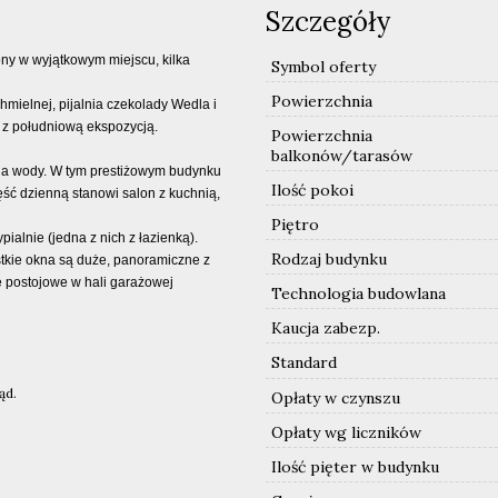
Szczegóły
ny w wyjątkowym miejscu, kilka
Symbol oferty
Powierzchnia
Chmielnej, pijalnia czekolady Wedla i
 z południową ekspozycją.
Powierzchnia
balkonów/tarasów
nia wody. W tym prestiżowym budynku
Ilość pokoi
ęść dzienną stanowi salon z kuchnią,
Piętro
ialnie (jedna z nich z łazienką).
Rodzaj budynku
tkie okna są duże, panoramiczne z
e postojowe w hali garażowej
Technologia budowlana
Kaucja zabezp.
Standard
ąd.
Opłaty w czynszu
Opłaty wg liczników
Ilość pięter w budynku