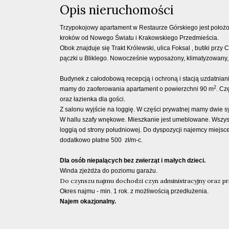
Opis nieruchomości
Trzypokojowy apartament w Restaurze Górskiego jest położo
kroków od Nowego Światu i Krakowskiego Przedmieścia.
Obok znajduje się Trakt Królewski, ulica Foksal , butiki przy 
pączki u Bliklego. Nowocześnie wyposażony, klimatyzowany,
Budynek z całodobową recepcją i ochroną i stacją uzdatnia
2
mamy do zaoferowania apartament o powierzchni 90 m
. Cz
oraz łazienka dla gości.
Z salonu wyjście na loggię. W części prywatnej mamy dwie syp
W hallu szafy wnękowe. Mieszkanie jest umeblowane. Wszys
loggią od strony południowej. Do dyspozycji najemcy miejsc
dodatkowo płatne 500 zł/m-c.
Dla osób niepalących bez zwierząt i małych dzieci.
Winda zjeżdża do poziomu garażu.
Do czynszu najmu dochodzi czyn administracyjny oraz pr
Okres najmu - min. 1 rok. z możliwością przedłużenia.
Najem okazjonalny.