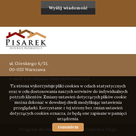
ul. Górskiego 6/51,
00-033 Warszawa
e-mail: biuro@pisareknieruchomosci.pl
www.pisareknieruchomosci.pl
Ta strona wykorzystuje pliki cookies w celach statystycznych
oraz w celu dostosowania naszych serwisów do indywidualnych
tel. (22) 628 23 80,
potrzeb klientów. Zmiany ustawień dotyczących plików cookie
tel.(22) 628 23 81
można dokonać w dowolnej chwili modyfikując ustawienia
przeglądarki. Korzystanie z tej strony bez zmian ustawień
dotyczących cookies oznacza, że będą one zapisane w pamięci
urządzenia.
rozumiem
Program dla biur nieruchomości
Galactica Virgo