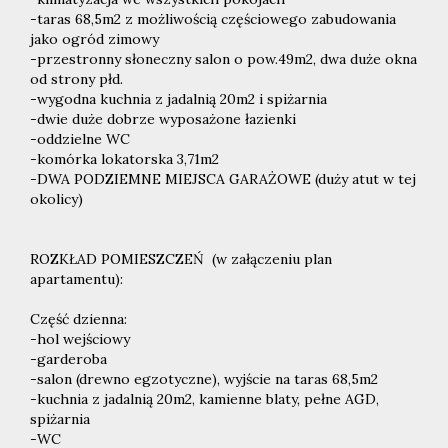
-taras 68,5m2 z możliwością częściowego zabudowania
jako ogród zimowy
-przestronny słoneczny salon o pow.49m2, dwa duże okna
od strony płd.
-wygodna kuchnia z jadalnią 20m2 i spiżarnia
-dwie duże dobrze wyposażone łazienki
-oddzielne WC
-komórka lokatorska 3,71m2
-DWA PODZIEMNE MIEJSCA GARAŻOWE (duży atut w tej
okolicy)
ROZKŁAD POMIESZCZEŃ (w załączeniu plan
apartamentu):
Część dzienna:
-hol wejściowy
-garderoba
-salon (drewno egzotyczne), wyjście na taras 68,5m2
-kuchnia z jadalnią 20m2, kamienne blaty, pełne AGD,
spiżarnia
-WC