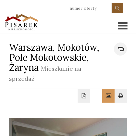
Warszawa,
Mokotów,
Strona
Pole Mokotowskie,
główn
Żaryna
O
Mieszkanie na
sprzedaż
nas
Oferty
Wykoń
Kredy