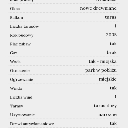
nowe drewniane
Okna
taras
Balkon
1
Liczba tarasów
2005
Rok budowy
tak
Plac zabaw
brak
Gaz
tak - miejska
Woda
park w pobliżu
Otoczenie
miejskie
Ogrzewanie
tak
Winda
1
Liczba wind
taras duży
Tarasy
narożne
Usytuowanie
tak
Drzwi antywłamaniowe