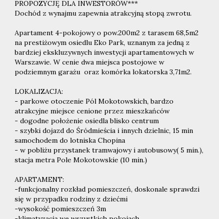
PROPOZYCJĘ DLA INWESTORÓW***
Dochód z wynajmu zapewnia atrakcyjną stopą zwrotu.
Apartament 4-pokojowy o pow.200m2 z tarasem 68,5m2
na prestiżowym osiedlu Eko Park, uznanym za jedną z
bardziej ekskluzywnych inwestycji apartamentowych w
Warszawie. W cenie dwa miejsca postojowe w
podziemnym garażu oraz komórka lokatorska 3,71m2.
LOKALIZACJA:
- parkowe otoczenie Pól Mokotowskich, bardzo
atrakcyjne miejsce cenione przez mieszkańców
- dogodne położenie osiedla blisko centrum
- szybki dojazd do Śródmieścia i innych dzielnic, 15 min
samochodem do lotniska Chopina
- w pobliżu przystanek tramwajowy i autobusowy( 5 min.),
stacja metra Pole Mokotowskie (10 min.)
APARTAMENT:
-funkcjonalny rozkład pomieszczeń, doskonale sprawdzi
się w przypadku rodziny z dziećmi
-wysokość pomieszczeń 3m
-klimatyzacja we wszystkich pokojach