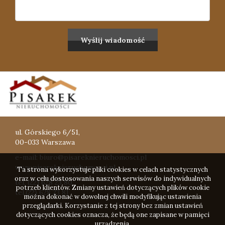
ul. Górskiego 6/51,
00-033 Warszawa
e-mail: biuro@pisareknieruchomosci.pl
www.pisareknieruchomosci.pl
Ta strona wykorzystuje pliki cookies w celach statystycznych
oraz w celu dostosowania naszych serwisów do indywidualnych
tel. (22) 628 23 80,
potrzeb klientów. Zmiany ustawień dotyczących plików cookie
tel.(22) 628 23 81
można dokonać w dowolnej chwili modyfikując ustawienia
przeglądarki. Korzystanie z tej strony bez zmian ustawień
dotyczących cookies oznacza, że będą one zapisane w pamięci
urządzenia.