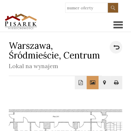
Warszawa,
Strona
Śródmieście,
Centrum
główn
O
Lokal na wynajem
nas
Oferty
Wykoń
Kredy