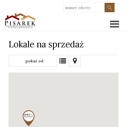
Lokale na sprzedaż
Strona
główn
pokaż od
O
najnowszych
nas
Oferty
Wykoń
Kredy